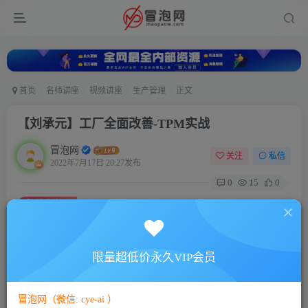
首页
名师讲座
视频讲座
生产管理
正文
【刘承元】工厂全面改善-TPM实战
冒泡网
关注
私信
2022年7月17日 20:27发布
0
15
0
付费资源
【刘承元】工厂全面改善-TPM实战
此内容为付费资源，请付费后查看
5
限量超低价永久VIP会员
88
￥
￥
免费
免费
VIP会员
SVIP会员
冒泡网（微信: cye-ai ）