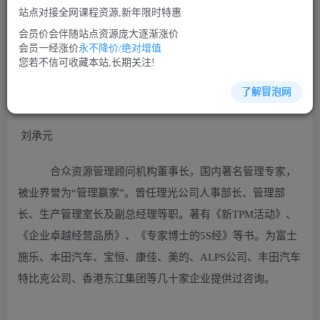
站点对接全网课程资源,新年限时特惠
立即购买
会员价会伴随站点资源庞大逐渐涨价
您当前未登录！建议登陆后购买，可保存购买订单
会员一经涨价
永不降价/绝对增值
您若不信可收藏本站,长期关注!
了解冒泡网
生产管理培训课程视频讲座简介：
刘承元
合众资源管理顾问机构董事长，国内著名管理专家，
被业界誉为“管理赢家”。曾任理光公司人事部长、管理部
长、生产管理室长及副总经理等职。著有《新TPM活动》、
《企业卓越经营品质》、《专家博士的5S经》等书。为富士
施乐、本田汽车、宝恒、康佳、美的、ALPS公司、丰田汽车
特比克公司、香港东江集团等几十家企业提供过咨询。