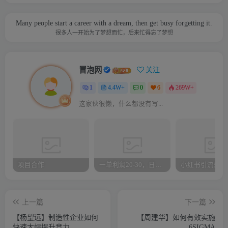
Many people start a career with a dream, then get busy forgetting it.
很多人一开始为了梦想而忙，后来忙得忘了梦想
冒泡网
关注
1
4.4W+
0
6
269W+
这家伙很懒，什么都没有写...
项目合作
一单利润20-30，日入四位数，空手套白狼，只要做就能赚，简单无套路
上一篇
下一篇
【杨望远】制造性企业如何
【周建华】如何有效实施
快速大幅提升竞力
6SIGMA