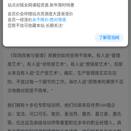
站点对接全网课程资源,新年限时特惠
立即购买
会员价会伴随站点资源庞大逐渐涨价
您当前未登录！建议登陆后购买，可保存购买订单
会员一经涨价
永不降价/绝对增值
您若不信可收藏本站,长期关注!
了解冒泡网
生产管理培训课程视频讲座简介：
《现场改善与管理》将教你如何变得不简单。有人说“管理
是艺术”，有人说“领导是艺术”，有人说“营销是艺术”，但是
从来没有人说“生产是艺术”，确实，生产管理是实实在在
的、不放过每一个细节的工作。海尔人说“把简单的事情千百
次地做对就是不简单。”
我们拥有十多位专职培训师，他们均是来自世界500强企
业：宝洁、可口可乐、索尼、麦当劳、雅芳、葛兰素、惠氏
等，任总监及高级培训师等重要职位多年的职业经理人，具