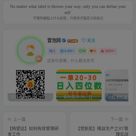
No matter what label is thrown your way, only you can define your
self.
不管你被贴上什么标签，只有你才能定义你自己
冒泡网
关注
1
4.4W+
0
6
266W+
这家伙很懒，什么都没有写...
项目合作
一单利润20-30，日入四位数，空手套白狼，只要做就能赚，简单无套路
上一篇
下一篇
【杨望远】如何有效管理研
【党新民】精益生产之JIT管
发工作
理实战