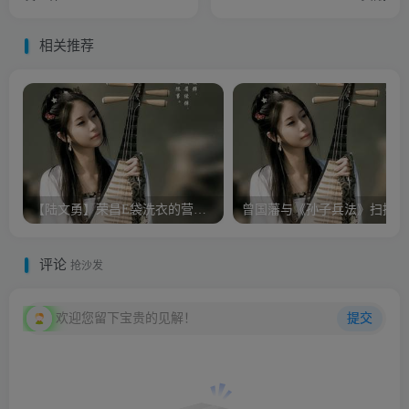
相关推荐
【陆文勇】荣昌E袋洗衣的营销模式
曾
评论
抢沙发
欢迎您留下宝贵的见解！
提交