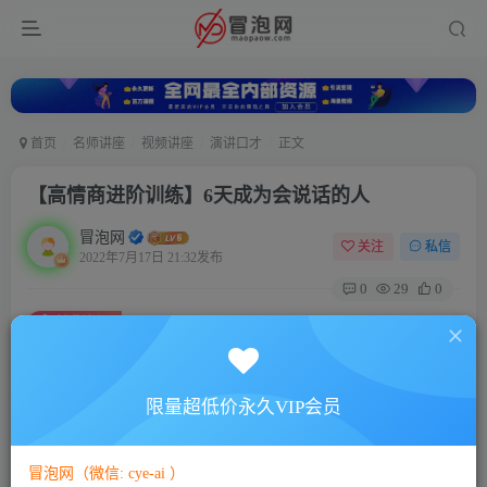
首页
名师讲座
视频讲座
演讲口才
正文
【高情商进阶训练】6天成为会说话的人
冒泡网
关注
私信
2022年7月17日 21:32发布
0
29
0
付费资源
【高情商进阶训练】6天成为会说话的人
此内容为付费资源，请付费后查看
5
限量超低价永久VIP会员
88
￥
￥
免费
免费
VIP会员
SVIP会员
冒泡网（微信: cye-ai ）