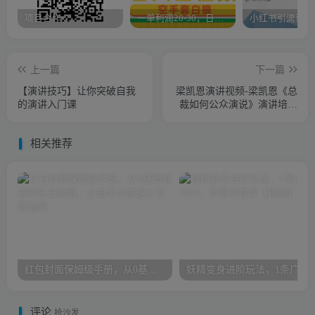
项目合作
一单利润20-30，日入四位数，空手套白狼，只要做就能赚，简单无套路
上一篇
下一篇
【演讲技巧】让你突破自我
梁凯恩演讲视频-梁凯恩《总
的演讲入门课
裁如何公众演说》演讲培训
视频
相关推荐
红包封面保姆级手册，从0基础到进阶玩法拆解，小白可以快速入手
妖精变身进阶玩法，1条广告报价5
评论
抢沙发