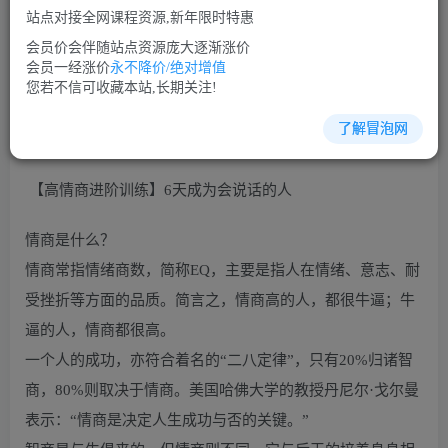
站点对接全网课程资源,新年限时特惠
立即购买
会员价会伴随站点资源庞大逐渐涨价
您当前未登录！建议登陆后购买，可保存购买订单
会员一经涨价
永不降价/绝对增值
您若不信可收藏本站,长期关注!
了解冒泡网
演讲口才培训课程视频讲座简介：
【高情商进阶训练】6天成为会说话的人
情商是什么？
情商常指情绪商数，简称EQ，主要是指人在情绪、意志、耐
受挫折等方面的品质。简言之，情商高的人，都很牛逼；牛
逼的人，情商都很高。
一个人的成功，亦符合着名的“二八定律”，只有20%归诸智
商，80%则取决于情商。美国哈佛大学的教授丹尼尔·戈尔曼
表示：“情商是决定人生成功与否的关键。”