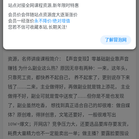
站点对接全网课程资源,新年限时特惠
立即购买
会员价会伴随站点资源庞大逐渐涨价
您当前未登录！建议登陆后购买，可保存购买订单
会员一经涨价
永不降价/绝对增值
您若不信可收藏本站,长期关注!
了解冒泡网
演讲口才培训课程视频讲座简介：
资源，名师讲座课程简介：【声音变现】零基础副业靠声音
赚钱 为什么副业这么热？原因无非有两种：一来，这年头，
只靠死工资，都快养不起自己， 养不起家了，更别说存下来
钱了……二来，主业做得好，再做副业就是锦上添花， 主业
做得不好，副业可就是雪中送炭了……但你是不是也发现
了，副业虽然吃香， 想找到真正适合自己的却很难：做自媒
体？原创难，得拼创意，文笔还要好， 一般很难写出
10W+爆文；开网店？竞争压力大，还要选品要库存要发货，
耗费大量精力也不一定能卖出一单；做主播？要露脸要囤设