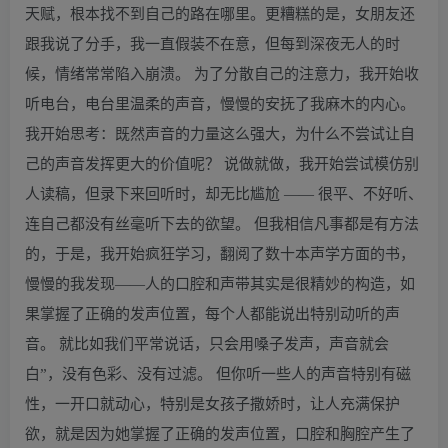
天赋，根本找不到自己的路在哪里。更糟糕的是，女朋友还
跟我说了分手，我一直假装不在意，但每到深夜无人的时
候，情绪常常陷入崩溃。 为了分散自己的注意力，我开始收
听电台，电台里温柔的声音，慢慢的安抚了我麻木的内心。
我开始思考：既然声音的力量这么强大，为什么不尝试让自
己的声音发挥更大的价值呢？ 说做就做，我开始尝试模仿别
人读稿，但录下来回听时，却无比尴尬 —— 很平、不好听、
连自己都没有丝毫听下去的欲望。 但我相信凡事都是有方法
的，于是，我开始疯狂学习，翻阅了数十本声学方面的书，
慢慢的我发现——人的口腔和声带其实是很精妙的构造，如
果掌握了正确的发声位置，每个人都能说出特别动听的声
音。 就比如我们平常说话，只会用嗓子发声，声音就会
白”，没有色彩、没有过滤。 但你听一些人的声音特别有磁
性，一开口就动心，特别是女孩子撒娇时，让人充满保护
欲，就是因为她掌握了正确的发声位置，口腔和胸腔产生了