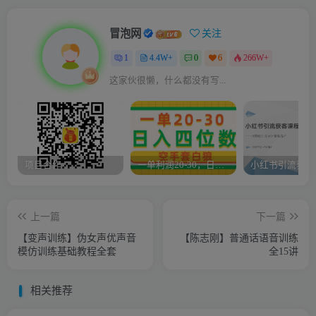
冒泡网
关注
1
4.4W+
0
6
266W+
这家伙很懒，什么都没有写...
项目合作
一单利润20-30，日入四位数，空手套白狼，只要做就能赚，简单无套路
上一篇
下一篇
【变声训练】伪女声优声音
【陈志刚】普通话语音训练
模仿训练基础教程全套
全15讲
相关推荐