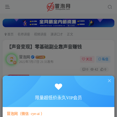
首页
名师讲座
视频讲座
演讲口才
正文
【声音变现】零基础副业靠声音赚钱
冒泡网
关注
私信
2022年7月17日 21:33发布
0
42
0
付费资源
【声音变现】零基础副业靠声音赚钱
此内容为付费资源，请付费后查看
5
限量超低价永久VIP会员
88
￥
￥
免费
免费
VIP会员
SVIP会员
冒泡网（微信: cye-ai ）