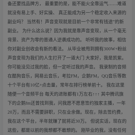
备还要找品牌方， 最重要的是，能不能火全靠运气……难道
就没有易上手、好实操、 真正能成为另一个稳定收入来源的
副业吗？ 当然有！声音变现就是目前一个非常有钱途”的新
副业。 为什么这么说？因为我就是靠声音变现，从一个毫无
背景、资产为零的普通人逆袭成功的。 听听我的故事，相信
你对副业创收会有新的看法。 从毕业被甩到拥有300W+粉丝
声音变现为我们的人生打开了一道大门 大家好，我是凯紫。
你可能没见过我的脸，但一定听过我的声音。 我录制的音频
在酷狗音乐，网易云音乐，考拉FM，企鹅FM，QQ音乐等数
十个平台有10亿+点击量，常年在排行榜单前十。 我在这里
随便一个音频平台 每天的进账都有1万左右↑↑↑ 其中腾讯旗
下的企鹅fm还曾找到我，问我愿不愿意签约独家主播，一年
20万，而且不需要辞职，只在业余做。现在，除去签约费，
我在这个平台，半年就赚了就将近30万。 但说实话，现在的
这些，都是以前的我想都不敢想的。 刚毕业的我，没有任何