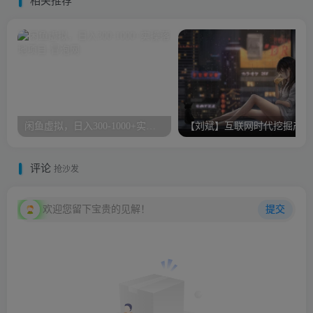
相关推荐
闲鱼虚拟，日入300-1000+实操落地项目
【
评论
抢沙发
欢迎您留下宝贵的见解！
提交