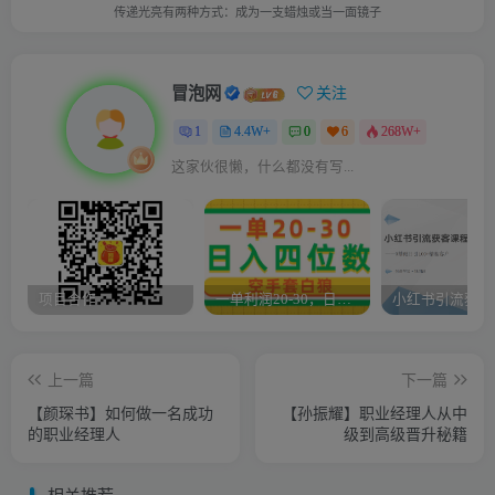
传递光亮有两种方式：成为一支蜡烛或当一面镜子
冒泡网
关注
1
4.4W+
0
6
268W+
这家伙很懒，什么都没有写...
项目合作
一单利润20-30，日入四位数，空手套白狼，只要做就能赚，简单无套路
上一篇
下一篇
【颜琛书】如何做一名成功
【孙振耀】职业经理人从中
的职业经理人
级到高级晋升秘籍