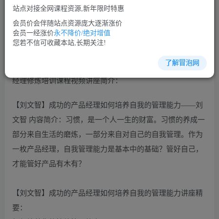
免费
免费
VIP会员
SVIP会员
站点对接全网课程资源,新年限时特惠
立即购买
会员价会伴随站点资源庞大逐渐涨价
会员一经涨价
永不降价/绝对增值
您当前未登录！建议登陆后购买，可保存购买订单
您若不信可收藏本站,长期关注!
了解冒泡网
经理修炼培训课程视频讲座简介：
【刘文智】成功的产品经理如何培养自我的管理能力——刘
文智 内容简介：习惯，是一个人一生的财富。习惯的养成一
部分来自生活的磨炼，一部分来自对自己的自我管理。作为
一枚产品经理，自我管理能力是基本中的基础？管好自己，
才能管好产品有木有？
【刘文智】成功的产品经理如何培养自我的管理能力讲座精
要：