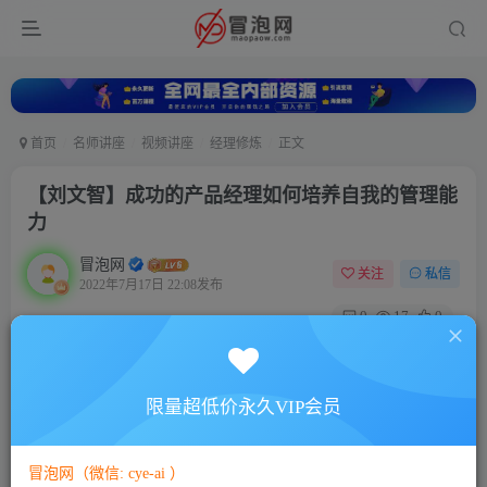
首页
名师讲座
视频讲座
经理修炼
正文
【刘文智】成功的产品经理如何培养自我的管理能
力
冒泡网
关注
私信
2022年7月17日 22:08发布
0
17
0
付费资源
【刘文智】成功的产品经理如何培养自我的管理能力
限量超低价永久VIP会员
此内容为付费资源，请付费后查看
5
88
￥
￥
冒泡网（微信: cye-ai ）