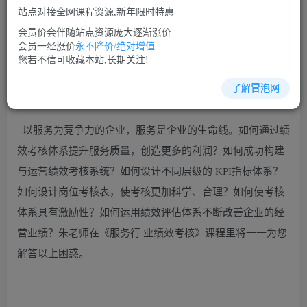
站点对接全网课程资源,新年限时特惠
立即购买
会员价会伴随站点资源庞大逐渐涨价
您当前未登录！建议登陆后购买，可保存购买订单
会员一经涨价
永不降价/绝对增值
您若不信可收藏本站,长期关注!
了解冒泡网
绩效管理培训课程视频讲座简介：
以服务为竞争力的企业，服务是企业的生命线。如何通过绩
效考核体系提升服务质量，创造更多的利润？如何成功构建
与运营绩效考核系统？如何设计不同层级的 KPI指标体系？
如何设计岗位考核表，使考核更加科学、合理？如何使考核
体系具有激励性？如何运用绩效评估体系不断改善企业的经
营业绩？朱老师在《服务行 业绩效考核》课程里将一一为您
解答以上困惑。