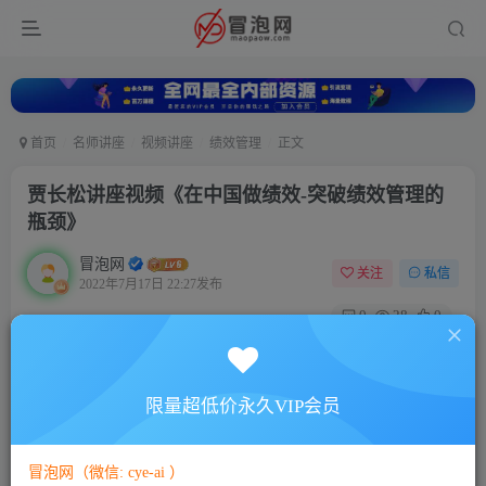
首页
名师讲座
视频讲座
绩效管理
正文
贾长松讲座视频《在中国做绩效-突破绩效管理的
瓶颈》
冒泡网
关注
私信
2022年7月17日 22:27发布
0
28
0
付费资源
贾长松讲座视频《在中国做绩效-突破绩效管理的瓶颈》
限量超低价永久VIP会员
此内容为付费资源，请付费后查看
5
88
￥
￥
冒泡网（微信: cye-ai ）