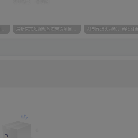
怪谈类风格爆款玩法，AI自动生成，五分钟一个爆款视频，小白轻松日入3张【揭秘】
最新京东短视频蓝海带货项目，无需剪辑无脑搬运，一键过原创，有手就能…