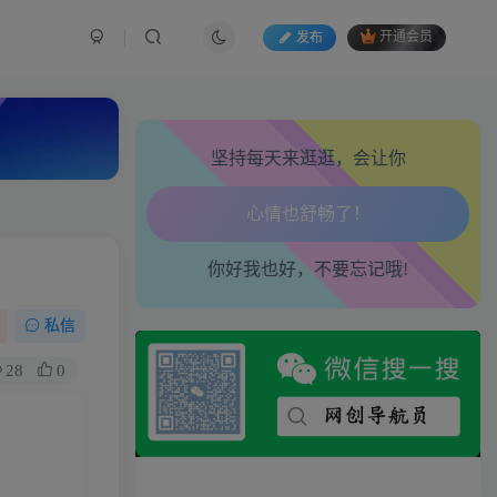
发布
开通会员
坚持每天来逛逛，会让你
生活也美好了！
心情也舒畅了！
你好我也好，不要忘记哦!
走路也有劲了！
私信
腿也不痛了！
28
0
腰也不酸了！
工作也轻松了！