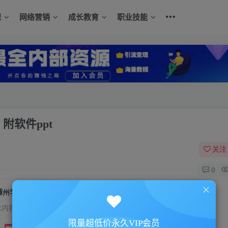
程
网络营销
成长教育
职业技能
附软件ppt
关注
0
潭州学院自媒体班第十三期（基础+高级）附软件ppt
此内容为付费资源，请付费后查看
限量超低价永久VIP会员