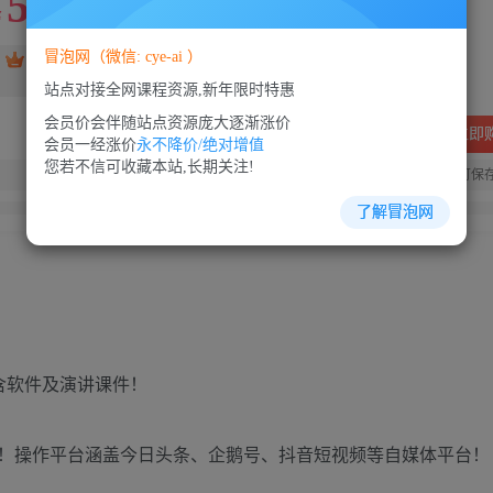
5
88
￥
￥
冒泡网（微信: cye-ai ）
免费
SVIP会员
VIP会员
免费
站点对接全网课程资源,新年限时特惠
会员价会伴随站点资源庞大逐渐涨价
立即
会员一经涨价
永不降价/绝对增值
您若不信可收藏本站,长期关注!
您当前未登录！建议登陆后购买，可保
了解冒泡网
，含软件及演讲课件！
！操作平台涵盖今日头条、企鹅号、抖音短视频等自媒体平台！