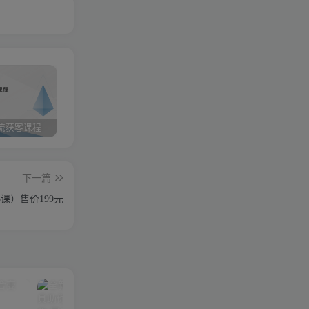
小红书引流获客课程：0基础日引100+精准客户
携手实战陪跑，领跑成功之路 ——点击开启您的蜕变之旅
快手图文带货3.0，无脑搬运，每日收入1000＋，非常适合新手小白
下一篇
课）售价199元