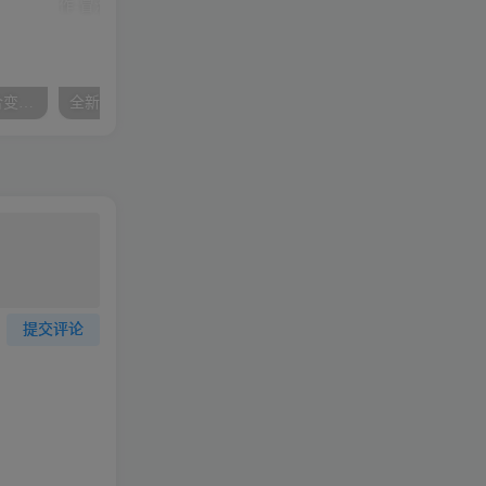
AI制作爆火视频，动物融合变异，单日变现1k
全新短视频分成计划玩法，AI 工具助你单号日赚 1000+，可批量操作
提交评论