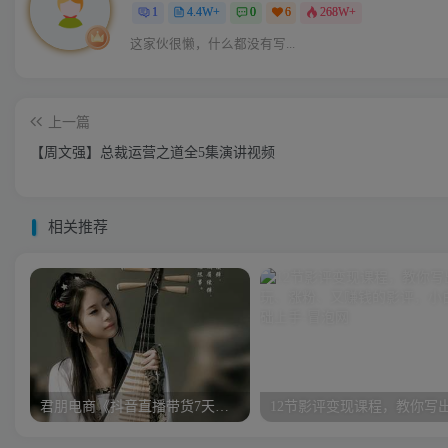
1
4.4W+
0
6
268W+
这家伙很懒，什么都没有写...
上一篇
【周文强】总裁运营之道全5集演讲视频
相关推荐
君朋电商《抖音直播带货7天螺旋起号》抖音直播带货运营全攻略