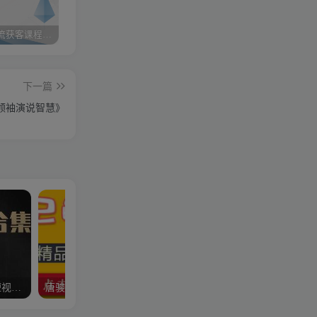
小红书引流获客课程：0基础日引100+精准客户
携手实战陪跑，领跑成功之路 ——点击开启您的蜕变之旅
快手图文带货3.0，无脑搬运，每日收入1000＋，非常适合新手小白
下一篇
领袖演说智慧》
狗哥笔记的互助会课程《短视频系统思维+实操体系课》合集
唐骏-俞凌雄《领袖经营哲学》演讲培训视频