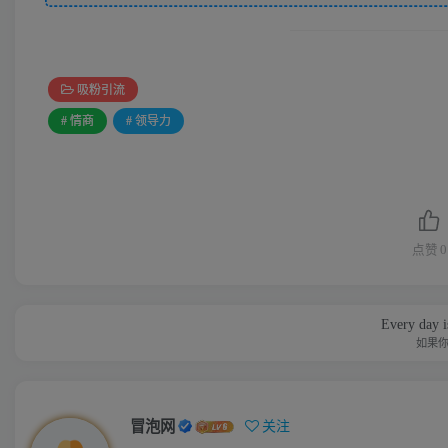
吸粉引流
# 情商
# 领导力
点赞
0
Every day is
如果
冒泡网
关注