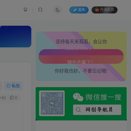
发布
开通会员
生活也美好了！
坚持每天来逛逛，会让你
心情也舒畅了！
走路也有劲了！
你好我也好，不要忘记哦!
腿也不痛了！
腰也不酸了！
私信
41
0
工作也轻松了！