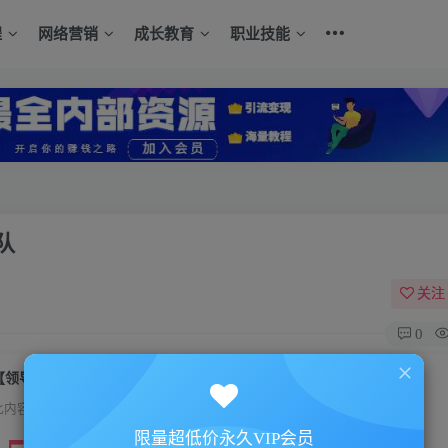
程
网络营销
成长教育
职业技能
队
关注
0
【领导魅力】用情商领导力打造高绩效团队
此内容为付费资源，请付费后查看
限量超低价永久VIP会员