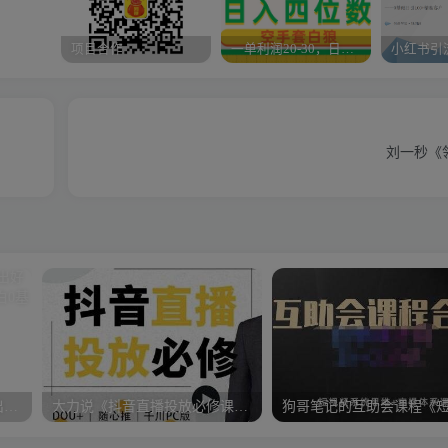
项目合作
一单利润20-30，日入四位数，空手套白狼，只要做就能赚，简单无套路
刘一秒《
12节影评变现课程，教你写出好玩、涨粉、又赚钱的影评，小白0基础上手
大力说《抖音直播投放必修课》DOU+、小店随心推、千川PC版的投放底层逻辑