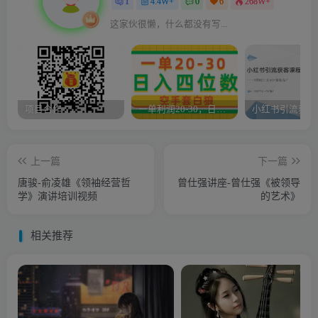
1
4.4W+
0
6
268W+
这家伙很懒，什么都没有写...
项目合作
一单利润20-30，日入四位数，空手套白狼，只要做就能赚，简单无套路
上一篇
下一篇
唐骏-俞凌雄《领袖经营哲
曾仕强讲座-曾仕强《被领导
学》演讲培训视频
的艺术》
相关推荐