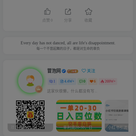
点赞
0
分享
收藏
Every day has not danced, all are life's disappointment.
每一个不曾起舞的日子，都是对生命的辜负
冒泡网
关注
1
4.4W+
0
6
269W+
这家伙很懒，什么都没有写...
项目合作
一单利润20-30，日入四位数，空手套白狼，只要做就能赚，简单无套路