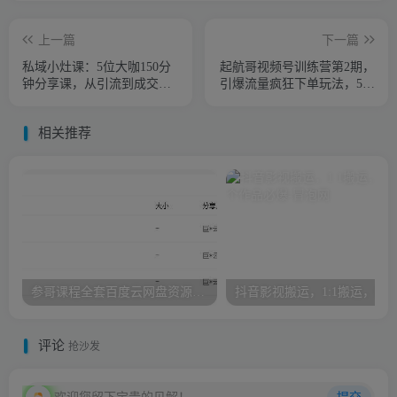
上一篇
下一篇
私域小灶课：5位大咖150分
起航哥视频号训练营第2期，
钟分享课，从引流到成交，
引爆流量疯狂下单玩法，5天
带你私域精细化运营攻略
狂赚2万+
相关推荐
参哥课程全套百度云网盘资源，海参哥课程（情感+抖音+财商）
评论
抢沙发