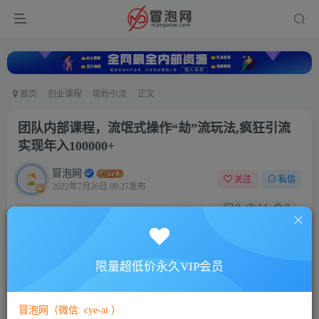
首页
创业课程
吸粉引流
正文
团队内部课程，流氓式操作“劫”流玩法,疯狂引流
实现年入100000+
冒泡网
关注
私信
2022年7月26日 09:27发布
0
14
0
付费资源
团队内部课程，流氓式操作“劫”流玩法,疯狂引流实现年入100000+
限量超低价永久VIP会员
此内容为付费资源，请付费后查看
10
88
￥
￥
冒泡网（微信: cye-ai ）