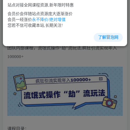
免费
免费
VIP会员
SVIP会员
站点对接全网课程资源,新年限时特惠
立即购买
会员价会伴随站点资源庞大逐渐涨价
会员一经涨价
永不降价/绝对增值
您当前未登录！建议登陆后购买，可保存购买订单
您若不信可收藏本站,长期关注!
了解冒泡网
团队内部课程，流氓式操作“劫”流玩法,疯狂引流实现年入
100000+
课程目录：