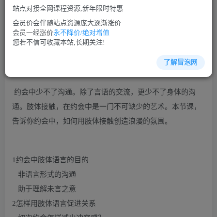
站点对接全网课程资源,新年限时特惠
立即购买
会员价会伴随站点资源庞大逐渐涨价
您当前未登录！建议登陆后购买，可保存购买订单
会员一经涨价
永不降价/绝对增值
您若不信可收藏本站,长期关注!
了解冒泡网
沟通谈判培训课程视频讲座简介：
约会中少不了沟通。除了言语的交流，更少不了身体的沟
通。肢体接触，在约会中是一门不可缺少的艺术。本节课，
告诉你约会中，如何用肢体接触创造浪漫的氛围。
1约会中肢体语言的目的
非语言形式的沟通
助于理解未言之意
2怎样用肢体语言促进关系