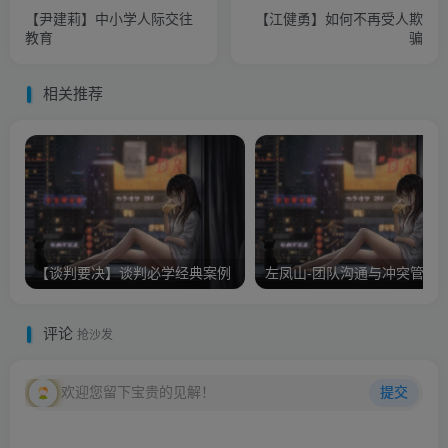
【尹建莉】中小学人际交往
【江健勇】如何不再受人欺
教育
骗
相关推荐
【谈判要决】谈判必学经典案例
左凤山-团队沟通与冲突管理
评论
抢沙发
欢迎您留下宝贵的见解！
提交