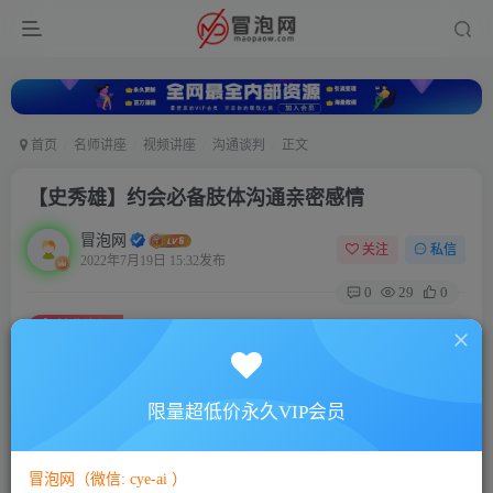
首页
名师讲座
视频讲座
沟通谈判
正文
【史秀雄】约会必备肢体沟通亲密感情
冒泡网
关注
私信
2022年7月19日 15:32发布
0
29
0
付费资源
【史秀雄】约会必备肢体沟通亲密感情
此内容为付费资源，请付费后查看
5
限量超低价永久VIP会员
88
￥
￥
免费
免费
VIP会员
SVIP会员
冒泡网（微信: cye-ai ）