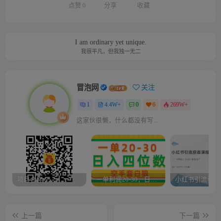
点赞
0
分享
收藏
I am ordinary yet unique.
我很平凡，但我独一无二
冒泡网
关注
1
4.4W+
0
6
269W+
这家伙很懒，什么都没有写...
项目合作
一单利润20-30，日入四位数，空手套白狼，只要做就能赚，简单无套路
上一篇
下一篇