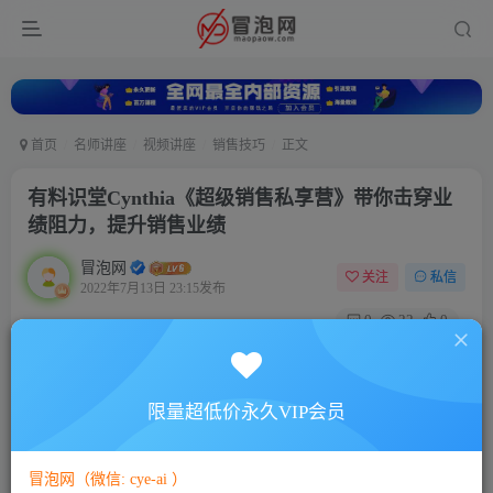
首页
名师讲座
视频讲座
销售技巧
正文
有料识堂Cynthia《超级销售私享营》带你击穿业
绩阻力，提升销售业绩
冒泡网
关注
私信
2022年7月13日 23:15发布
0
22
0
付费资源
有料识堂Cynthia《超级销售私享营》带你击穿业绩阻力，提升销售业绩
限量超低价永久VIP会员
此内容为付费资源，请付费后查看
5
88
￥
￥
冒泡网（微信: cye-ai ）