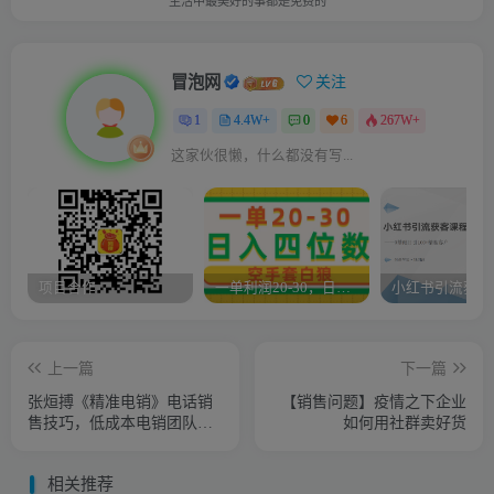
生活中最美好的事都是免费的
冒泡网
关注
1
4.4W+
0
6
267W+
这家伙很懒，什么都没有写...
项目合作
一单利润20-30，日入四位数，空手套白狼，只要做就能赚，简单无套路
上一篇
下一篇
张烜搏《精准电销》电话销
【销售问题】疫情之下企业
售技巧，低成本电销团队养
如何用社群卖好货
成法
相关推荐