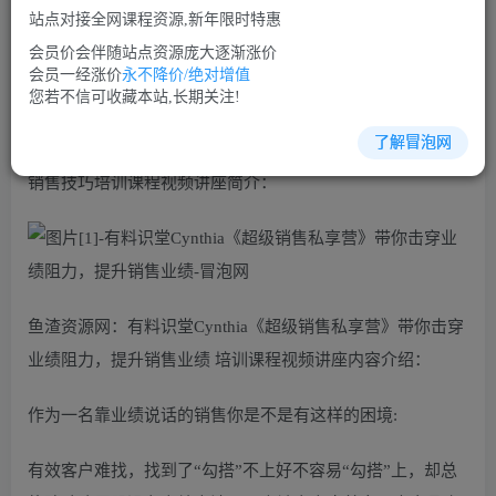
免费
免费
VIP会员
SVIP会员
站点对接全网课程资源,新年限时特惠
立即购买
会员价会伴随站点资源庞大逐渐涨价
会员一经涨价
永不降价/绝对增值
您当前未登录！建议登陆后购买，可保存购买订单
您若不信可收藏本站,长期关注!
了解冒泡网
销售技巧培训课程视频讲座简介：
鱼渣资源网：有料识堂Cynthia《超级销售私享营》带你击穿
业绩阻力，提升销售业绩 培训课程视频讲座内容介绍：
作为一名靠业绩说话的销售你是不是有这样的困境:
有效客户难找，找到了“勾搭”不上好不容易“勾搭”上，却总