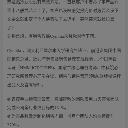
热脸贴冷屁股没有高效方法，一直被客户牵着鼻子走产品介
绍十八般武艺全上了，客户也没啥感觉报完价对方要么没下
文要么就跟变了个人换着法子去追单，突然某天就被拉黑
了？
先别焦虑，有销售教练Cynthia来替你对症下药。
Cynthia ，澳大利亚墨尔本大学研究生毕业、前港资集团中国
区销售总监、近13年销售及销售管理实战经验、3个国际级
认证（HMM,ICT,CPDPE)、国家二级心理咨询师、中科院心
理研究所管理心理学在读、销售与销售管理领域6款版权课程
出品人及首席导师。
她曾接手业绩表现最差、濒临解散的团队仅用11天带领团队
完成公司全月业绩目标的131%。
她为某品牌做定制化销售内训，当月全团队人均业绩提升
370%。