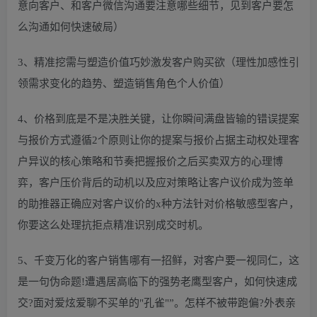
意向客户、和客户微信沟通要注意哪些细节，见到客户要怎
么沟通如何快速破局）
3、精准挖需与塑造价值巧妙激发客户购买欲（理性加感性引
领需求变化的趋势、塑造销售角色个人价值）
4、价格到底是不是决胜关键，让你瞬间满盘皆输的错误提案
与报价方式遵循2个原则让你的提案与报价占据主动权处理客
户异议的核心策略和节奏把握报价之后买卖双方的心理博
弈，客户压价背后的动机以及应对策略让客户议价成为签单
的助推器正确应对客户议价的x种方法针对价格敏感型客户，
你要这么处理抗拒点精准识别成交时机。
5、千变万化的客户销售哪有一招鲜，对客户要一视同仁，这
是一句伪命题!遭遇居高临下的强势老鹰型客户，如何快速成
交?面对爱炫爱聊不买单的"孔雀"”。怎样不被带跑偏?外表亲