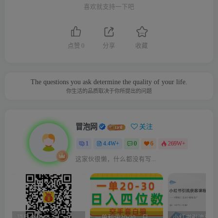
喜欢就支持一下吧
点赞
0
分享
收藏
The questions you ask determine the quality of your life.
你生活的品质取决于你所提出的问题
冒泡网
关注
1
4.4W+
0
6
269W+
这家伙很懒，什么都没有写...
项目合作
一单利润20-30，日入四位数，空手套白狼，只要做就能赚，简单无套路