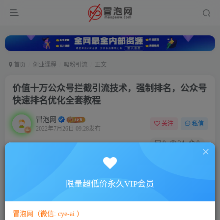
首页
创业课程
吸粉引流
正文
价值十万公众号拦截引流技术，强制排名，公众号
快速排名优化全套教程
冒泡网
关注
私信
2022年7月26日 09:28发布
0
24
0
付费资源
价值十万公众号拦截引流技术，强制排名，公众号快速排名优化全套教程
限量超低价永久VIP会员
此内容为付费资源，请付费后查看
10
88
￥
￥
冒泡网（微信: cye-ai ）