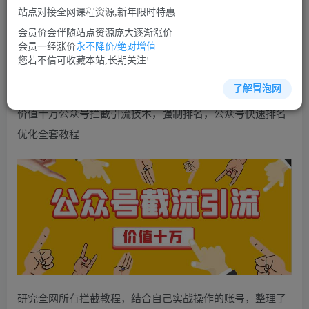
免费
免费
VIP会员
SVIP会员
站点对接全网课程资源,新年限时特惠
立即购买
会员价会伴随站点资源庞大逐渐涨价
会员一经涨价
永不降价/绝对增值
您当前未登录！建议登陆后购买，可保存购买订单
您若不信可收藏本站,长期关注!
了解冒泡网
价值十万公众号拦截引流技术，强制排名，公众号快速排名
优化全套教程
研究全网所有拦截教程，结合自己实战操作的账号，整理了