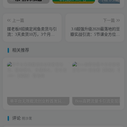
上一篇
下一篇
媒老板8招搞定闲鱼卖货与引
3.0超强升级2020最落地的豆
流：3天卖货10万，3个月加
瓣实战引流：5节课全方位解
粉50万
读豆瓣实战引流
相关推荐
单平台无限截流创业粉首发玩法，精准曝光，长尾持久，日引流100+【揭秘】
Boss直聘
评论
抢沙发