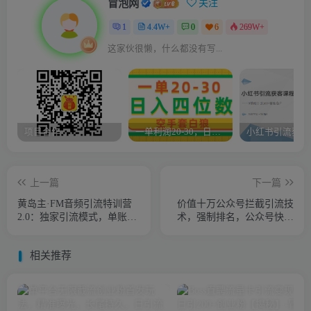
冒泡网
关注
1
4.4W+
0
6
269W+
这家伙很懒，什么都没有写...
项目合作
一单利润20-30，日入四位数，空手套白狼，只要做就能赚，简单无套路
上一篇
下一篇
黄岛主·FM音频引流特训营
价值十万公众号拦截引流技
2.0：独家引流模式，单账号
术，强制排名，公众号快速
50W+播放量，轻松变现
排名优化全套教程
相关推荐