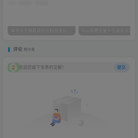
单平台无限截流创业粉首发玩法，精准曝光，长尾持久，日引流100+【揭秘】
Boss直聘
评论
抢沙发
欢迎您留下宝贵的见解！
提交