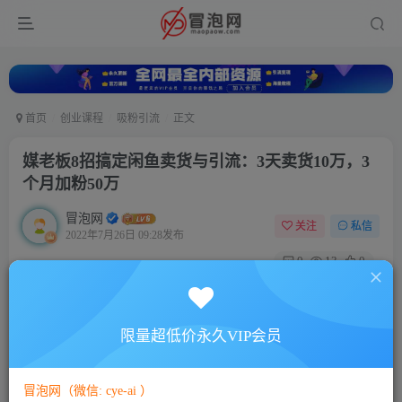
首页
创业课程
吸粉引流
正文
媒老板8招搞定闲鱼卖货与引流：3天卖货10万，3
个月加粉50万
冒泡网
关注
私信
2022年7月26日 09:28发布
0
13
0
付费资源
媒老板8招搞定闲鱼卖货与引流：3天卖货10万，3个月加粉50万
限量超低价永久VIP会员
此内容为付费资源，请付费后查看
10
88
￥
￥
冒泡网（微信: cye-ai ）