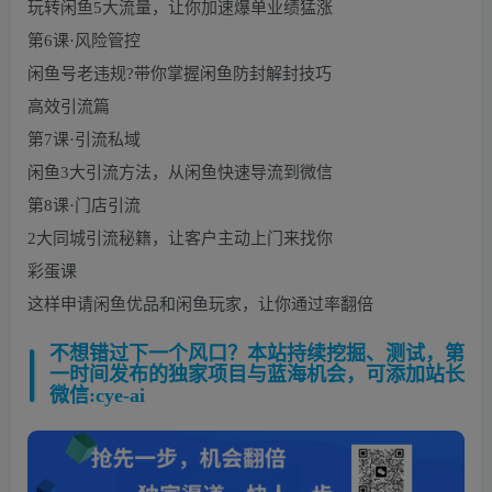
玩转闲鱼5大流量，让你加速爆单业绩猛涨
第6课·风险管控
闲鱼号老违规?带你掌握闲鱼防封解封技巧
高效引流篇
第7课·引流私域
闲鱼3大引流方法，从闲鱼快速导流到微信
第8课·门店引流
2大同城引流秘籍，让客户主动上门来找你
彩蛋课
这样申请闲鱼优品和闲鱼玩家，让你通过率翻倍
不想错过下一个风口？本站持续挖掘、测试，第
一时间发布的独家项目与蓝海机会，可添加站长
微信:cye-ai