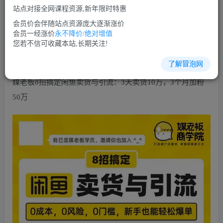
免费
免费
VIP会员
SVIP会员
站点对接全网课程资源,新年限时特惠
立即购买
会员价会伴随站点资源庞大逐渐涨价
会员一经涨价
永不降价/绝对增值
您当前未登录！建议登陆后购买，可保存购买订单
您若不信可收藏本站,长期关注!
了解冒泡网
媒老板8招搞定闲鱼卖货与引流：3天卖货10万，3个月加粉
50万