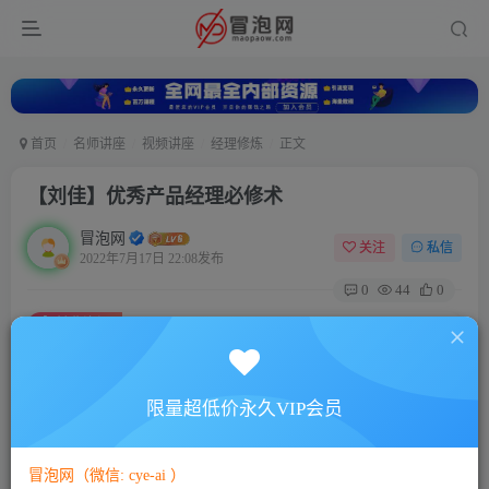
首页
名师讲座
视频讲座
经理修炼
正文
【刘佳】优秀产品经理必修术
冒泡网
关注
私信
2022年7月17日 22:08发布
0
44
0
付费资源
【刘佳】优秀产品经理必修术
此内容为付费资源，请付费后查看
5
限量超低价永久VIP会员
88
￥
￥
免费
免费
VIP会员
SVIP会员
冒泡网（微信: cye-ai ）