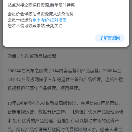
站点对接全网课程资源,新年限时特惠
立即购买
会员价会伴随站点资源庞大逐渐涨价
您当前未登录！建议登陆后购买，可保存购买订单
会员一经涨价
永不降价/绝对增值
您若不信可收藏本站,长期关注!
了解冒泡网
经理修炼培训课程视频讲座简介：
刘佳，乐视致新高级经理
2008年在汽车之家做了1年内容运营和产品运营。2008年至
2010年在天极网做了三年的运营主管和产品经理，之后在搜
狐视频担任两年产品经理、项目经理。
13年2月至今在乐视致新做高级经理，重点是letv产品策划，
智能电视运营、数据分析工作。 【刘佳】优秀产品经理必修
术 拥有优秀的产品经理，就能拥有可以撬动市场的优秀产
品，所以产品经理是互联网时代最稀缺的人才。哪些人适合