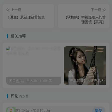
上一篇
下一篇
【洪生】总经理经营智慧
【狄振鹏】初级经理人的管
理困境【高清】
相关推荐
闲鱼虚拟，日入300-1000+实操落地项目
【产品管理
评论
抢沙发
欢迎您留下宝贵的见解！
提交