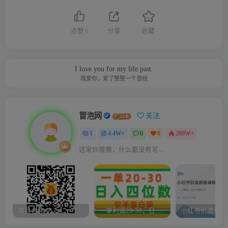
点赞
0
分享
收藏
I love you for my life past.
我爱你，爱了整整一个曾经
冒泡网
关注
1
4.4W+
0
6
269W+
这家伙很懒，什么都没有写...
项目合作
一单利润20-30，日入四位数，空手套白狼，只要做就能赚，简单无套路