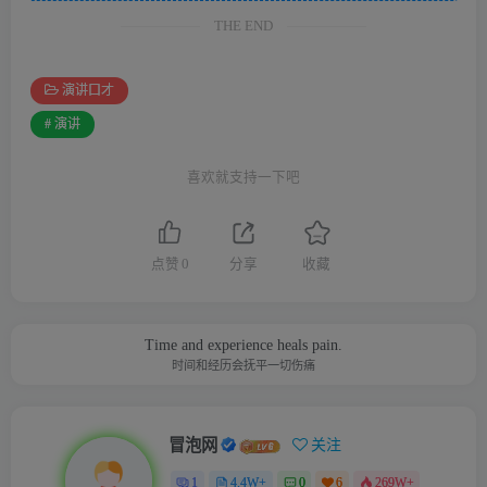
THE END
演讲口才
# 演讲
喜欢就支持一下吧
点赞
0
分享
收藏
Time and experience heals pain.
时间和经历会抚平一切伤痛
冒泡网
关注
1
4.4W+
0
6
269W+