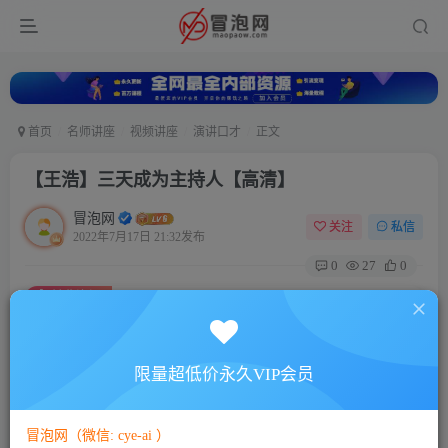
首页
名师讲座
视频讲座
演讲口才
正文
【王浩】三天成为主持人【高清】
冒泡网
关注
私信
2022年7月17日 21:32发布
0
27
0
付费资源
【王浩】三天成为主持人【高清】
此内容为付费资源，请付费后查看
5
限量超低价永久VIP会员
88
￥
￥
免费
免费
VIP会员
SVIP会员
冒泡网（微信: cye-ai ）