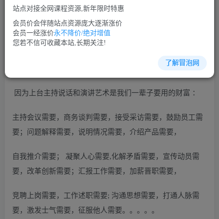
站点对接全网课程资源,新年限时特惠
立即购买
会员价会伴随站点资源庞大逐渐涨价
您当前未登录！建议登陆后购买，可保存购买订单
会员一经涨价
永不降价/绝对增值
您若不信可收藏本站,长期关注!
了解冒泡网
演讲口才培训课程视频讲座简介：
因为上台主持说话和演讲艺术是我们一辈子要用的财富 ：
主持会议需要，商务谈判需要，接受采访需要，鼓励员工需
要；问题解释需要，说明情况需要，介绍产品需要，
自我推介需要； 凝聚人心需要,化解矛盾需要，宣传动员需
要，改革创新需要；汇报工作需要，加薪晋职需要，
竞聘上岗需要，工作述职需要; 沟通思想需要，打通人脉需
要，激发士气需要，征服他人需要。。。。。